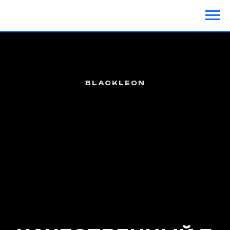
Иван Рындин
BLACKLEON