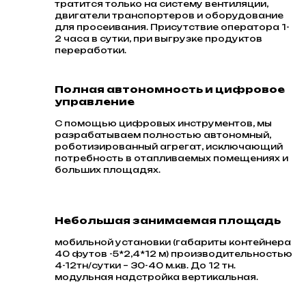
тратится только на систему вентиляции,
двигатели транспортеров и оборудование
для просеивания. Присутствие оператора 1-
2 часа в сутки, при выгрузке продуктов
переработки.
Полная автономность и цифровое
управление
С помощью цифровых инструментов, мы
разрабатываем полностью автономный,
роботизированный агрегат, исключающий
потребность в отапливаемых помещениях и
больших площадях.
Небольшая занимаемая площадь
мобильной установки (габариты контейнера
40 футов -5*2,4*12 м) производительностью
4-12тн/сутки – 30-40 м.кв. До 12 тн.
модульная надстройка вертикальная.