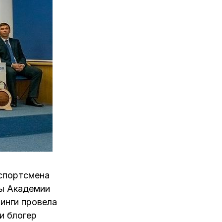
 спортсмена
мы Академии
инги провела
и блогер