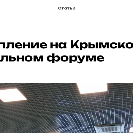
Статьи
пление на Крымск
льном форуме